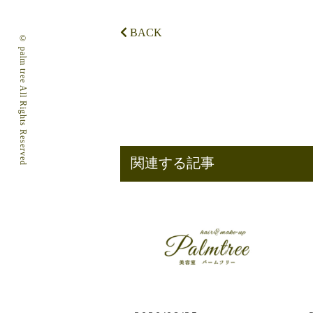
BACK
© palm tree All Rights Reserved
関連する記事