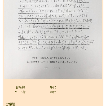
お名前
年代
M・K様
40代
ご感想