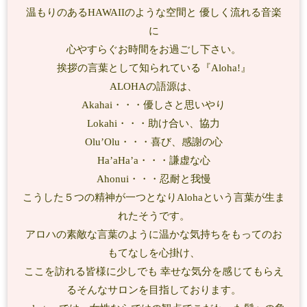
温もりのあるHAWAIIのような空間と 優しく流れる音楽
に
心やすらぐお時間をお過ごし下さい。
挨拶の言葉として知られている『Aloha!』
ALOHAの語源は、
Akahai・・・優しさと思いやり
Lokahi・・・助け合い、協力
Olu’Olu・・・喜び、感謝の心
Ha’aHa’a・・・謙虚な心
Ahonui・・・忍耐と我慢
こうした５つの精神が一つとなりAlohaという言葉が生ま
れたそうです。
アロハの素敵な言葉のように温かな気持ちをもってのお
もてなしを心掛け、
ここを訪れる皆様に少しでも 幸せな気分を感じてもらえ
るそんなサロンを目指しております。